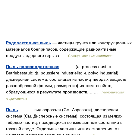
Радиоактивная пыль
— частицы грунта или конструкционных
материалов боеприпасов, содержащие радиоактивные
продукты ядерного взрыва …
Словарь военных терминов
Пыль производственная
— (a. process dust; н.
Betriebsstaub; ф. poussiere industrielle; и. polvo industrial)
дисперсная система, состоящая из частиц твёрдых веществ
разнообразной формы, размера и физ. хим. свойств,
образующихся в результате производств.… …
Геологическая
энциклопедия
Пыль
— вид аэрозоля (См. Аэрозоли), дисперсная
система (См. Дисперсные системы), состоящая из мелких
твёрдых частиц, находящихся во взвешенном состоянии в
газовой среде. Отдельные частицы или их скопления, от