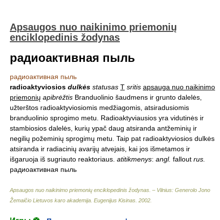
Apsaugos nuo naikinimo priemonių
enciklopedinis žodynas
радиоактивная пыль
радиоактивная пыль
radioaktyviosios
dulkės
statusas
T
sritis
apsauga nuo naikinimo
priemonių
apibrėžtis
Branduolinio šaudmens ir grunto dalelės,
užterštos radioaktyviosiomis medžiagomis, atsiradusiomis
branduolinio sprogimo metu. Radioaktyviausios yra vidutinės ir
stambiosios dalelės, kurių ypač daug atsiranda antžeminių ir
negilių požeminių sprogimų metu. Taip pat radioaktyviosios dulkės
atsiranda ir radiacinių avarijų atvejais, kai jos išmetamos ir
išgaruoja iš sugriauto reaktoriaus.
atitikmenys
:
angl.
fallout
rus.
радиоактивная пыль
Apsaugos nuo naikinimo priemonių enciklopedinis žodynas. – Vilnius: Generolo Jono
Žemaičio Lietuvos karo akademija
.
Eugenijus Kisinas
.
2002
.