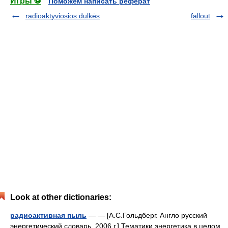
Игры ⚽
Поможем написать реферат
radioaktyviosios dulkės
fallout
Look at other dictionaries:
радиоактивная пыль
— — [А.С.Гольдберг. Англо русский
энергетический словарь. 2006 г.] Тематики энергетика в целом