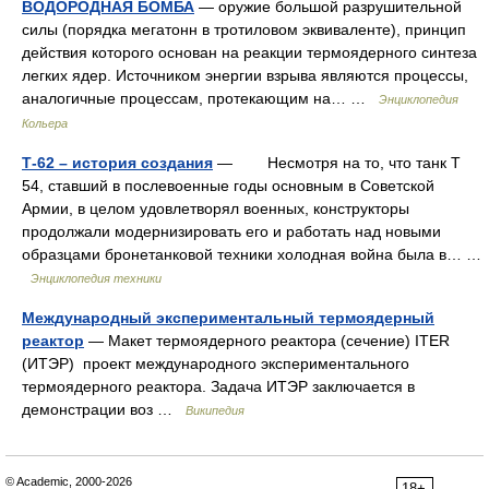
ВОДОРОДНАЯ БОМБА
— оружие большой разрушительной
силы (порядка мегатонн в тротиловом эквиваленте), принцип
действия которого основан на реакции термоядерного синтеза
легких ядер. Источником энергии взрыва являются процессы,
аналогичные процессам, протекающим на… …
Энциклопедия
Кольера
Т-62 – история создания
— Несмотря на то, что танк Т
54, ставший в послевоенные годы основным в Советской
Армии, в целом удовлетворял военных, конструкторы
продолжали модернизировать его и работать над новыми
образцами бронетанковой техники холодная война была в… …
Энциклопедия техники
Международный экспериментальный термоядерный
реактор
— Макет термоядерного реактора (сечение) ITER
(ИТЭР) проект международного экспериментального
термоядерного реактора. Задача ИТЭР заключается в
демонстрации воз …
Википедия
© Academic, 2000-2026
18+