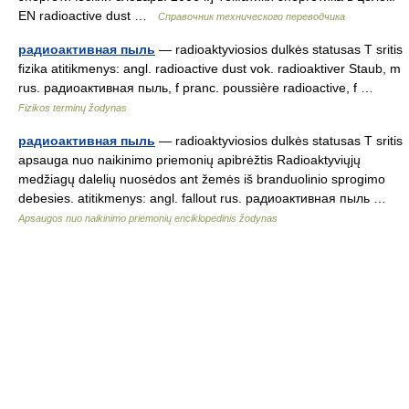
EN radioactive dust …
Справочник технического переводчика
радиоактивная пыль
— radioaktyviosios dulkės statusas T sritis
fizika atitikmenys: angl. radioactive dust vok. radioaktiver Staub, m
rus. радиоактивная пыль, f pranc. poussière radioactive, f …
Fizikos terminų žodynas
радиоактивная пыль
— radioaktyviosios dulkės statusas T sritis
apsauga nuo naikinimo priemonių apibrėžtis Radioaktyviųjų
medžiagų dalelių nuosėdos ant žemės iš branduolinio sprogimo
debesies. atitikmenys: angl. fallout rus. радиоактивная пыль …
Apsaugos nuo naikinimo priemonių enciklopedinis žodynas