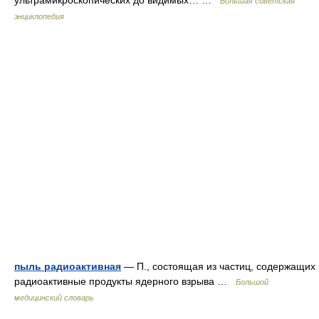
ультрамикроскопических до видимых… …
Большая советская
энциклопедия
пыль радиоактивная
— П., состоящая из частиц, содержащих
радиоактивные продукты ядерного взрыва …
Большой
медицинский словарь